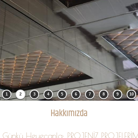
Hakkımızda
lk Günkü Heyecanla; PROJENİZ PROJELERİM