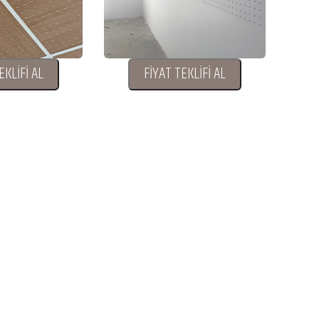
EKLİFİ AL
FİYAT TEKLİFİ AL