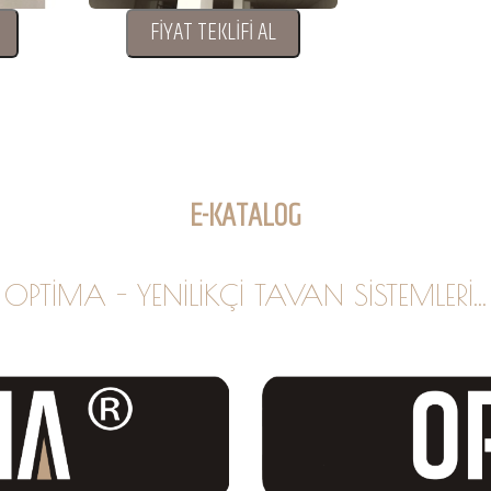
FİYAT TEKLİFİ AL
E-KATALOG
OPTİMA - YENİLİKÇİ TAVAN SİSTEMLERİ...