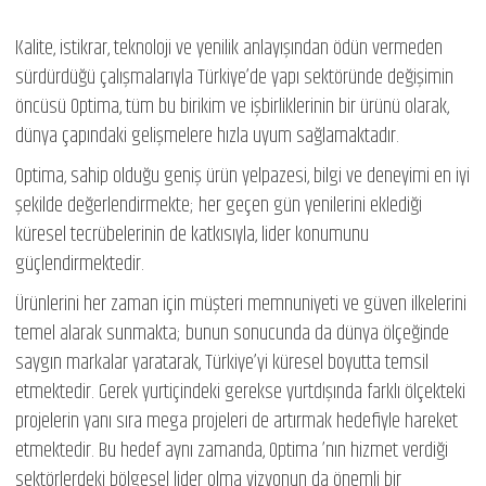
Kalite, istikrar, teknoloji ve yenilik anlayışından ödün vermeden
sürdürdüğü çalışmalarıyla Türkiye’de yapı sektöründe değişimin
öncüsü Optima, tüm bu birikim ve işbirliklerinin bir ürünü olarak,
dünya çapındaki gelişmelere hızla uyum sağlamaktadır.
Optima, sahip olduğu geniş ürün yelpazesi, bilgi ve deneyimi en iyi
şekilde değerlendirmekte; her geçen gün yenilerini eklediği
küresel tecrübelerinin de katkısıyla, lider konumunu
güçlendirmektedir.
Ürünlerini her zaman için müşteri memnuniyeti ve güven ilkelerini
temel alarak sunmakta; bunun sonucunda da dünya ölçeğinde
saygın markalar yaratarak, Türkiye’yi küresel boyutta temsil
etmektedir. Gerek yurtiçindeki gerekse yurtdışında farklı ölçekteki
projelerin yanı sıra mega projeleri de artırmak hedefiyle hareket
etmektedir. Bu hedef aynı zamanda, Optima ’nın hizmet verdiği
sektörlerdeki bölgesel lider olma vizyonun da önemli bir