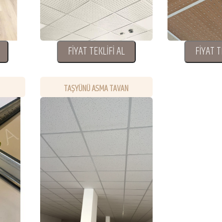
FİYAT TEKLİFİ AL
FİYAT T
TAŞYÜNÜ ASMA TAVAN