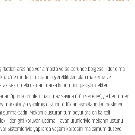
şirketleri arasında yer almakta ve sektöründe bölgesel lider olma
ktörü’ne modern mimarinin gereklilikleri olan malzeme ve
arak sektördeki uzman marka konumunu pekiştirmektedir.
oplanan Optima ürünleri, inanılmaz sayıda ürün seçeneğiyle her türden
ev markalarıyla yapılmış distribütörlük anlaşmalarından beslenen
ı sunmaktadır. Mekanı oluşturan tüm boyutlara en kaliteli
ki liderliğini koruyan Optima; Tavan ürünleriyle mekanın üstünü
 Duvar Sistemleriyle yapılarda yaşam kalitesini maksimum düzeye