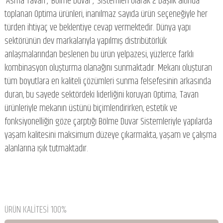
‘Asma Tavan’, ‘Bölme Duvar’, ‘Sistemleri olarak 2 başlık altında
toplanan Optima ürünleri, inanılmaz sayıda ürün seçeneğiyle her
türden ihtiyaç ve beklentiye cevap vermektedir. Dünya yapı
sektörünün dev markalarıyla yapılmış distribütörlük
anlaşmalarından beslenen bu ürün yelpazesi, yüzlerce farklı
kombinasyon oluşturma olanağını sunmaktadır. Mekanı oluşturan
tüm boyutlara en kaliteli çözümleri sunma felsefesinin arkasında
duran, bu sayede sektördeki liderliğini koruyan Optima; Tavan
ürünleriyle mekanın üstünü biçimlendirirken, estetik ve
fonksiyonelliğin göze çarptığı Bölme Duvar Sistemleriyle yapılarda
yaşam kalitesini maksimum düzeye çıkarmakta, yaşam ve çalışma
alanlarına ışık tutmaktadır.
ÜRÜN KALİTESİ 100%