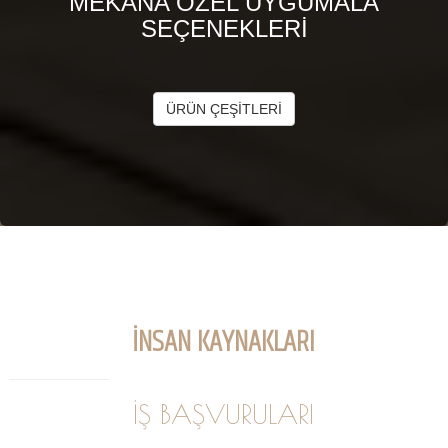
MEKANA ÖZEL UYGUMALA
SEÇENEKLERİ
ÜRÜN ÇEŞİTLERİ
İNSAN KAYNAKLARI
İŞ BAŞVURULARI