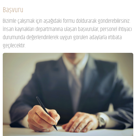
Başvuru
Bizimle çalışmak için aşağıdaki formu doldurarak gönderebilirsiniz.
İnsan kaynakları departmanına ulaşan başvurular, personel ihtiyacı
durumunda değerlendirilerek uygun görülen adaylarla irtibata
geçilecektir.