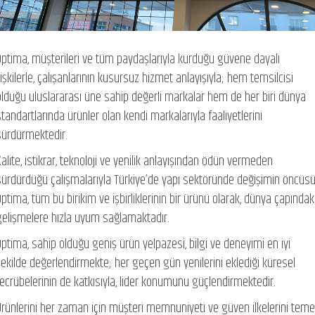
Optima, müşterileri ve tüm paydaşlarıyla kurduğu güvene dayalı
lişkilerle, çalışanlarının kusursuz hizmet anlayışıyla; hem temsilcisi
olduğu uluslararası üne sahip değerli markalar hem de her biri dünya
standartlarında ürünler olan kendi markalarıyla faaliyetlerini
sürdürmektedir.
Kalite, istikrar, teknoloji ve yenilik anlayışından ödün vermeden
sürdürdüğü çalışmalarıyla Türkiye’de yapı sektöründe değişimin öncüs
Optima, tüm bu birikim ve işbirliklerinin bir ürünü olarak, dünya çapındak
gelişmelere hızla uyum sağlamaktadır.
Optima, sahip olduğu geniş ürün yelpazesi, bilgi ve deneyimi en iyi
şekilde değerlendirmekte; her geçen gün yenilerini eklediği küresel
tecrübelerinin de katkısıyla, lider konumunu güçlendirmektedir.
Ürünlerini her zaman için müşteri memnuniyeti ve güven ilkelerini teme