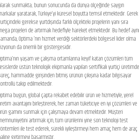
alarak sunmakta; bunun sonucunda da dünya ölçeğinde saygın
markalar yaratarak, Türkiye’yi küresel boyutta temsil etmektedir. Gerek
urtiçindeki gerekse yurtdışında farklı ölçekteki projelerin yanı sıra
mega projeleri de artırmak hedefiyle hareket etmektedir. Bu hedef ayn
zamanda, Optima ’nın hizmet verdiği sektörlerdeki bölgesel lider olma
vizyonun da önemli bir göstergesidir.
Optima’nın yaşam ve çalışma ortamlarına keyif katan çözümleri tüm
tesislerde üstün teknolojik ekipmanla yapılan sertifikalı yurtiçi üretimd
süreç, hammadde girişinden bitmiş ürünün çıkışına kadar bilgisayar
kontrollü takip edilmektedir.
Optima bugün, global çapta rekabet edebilir ürün ve hizmetiyle, yerel
üretim avantajını birleştirerek, her zaman tüketiciye en iyi çözümleri ve
ürün gamını sunmak için çalışmaya devam etmektedir. Müşteri
memnuniyetini artırmak için, tüm ürünlerini yine son teknoloji test
yöntemleri ile test ederek, sürekli iyileştirmeyi hem amaç hem de araç
haline getirmeyi başarmıştır.