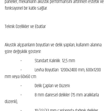
paneller, mekânların akustik performansını artırırken estetik ve
fonksiyonel bir katkı sağlar.
Teknik Özellikler ve Ebatlar
Akustik alçıpanların boyutları ve delik yapıları, kullanım alanına
göre değişiklik gösterir:
• Standart Kalınlık: 12,5 mm
• Levha Boyutları: 1200x2400 mm, 600x1200
mm veya 60x60 cm
• Delik Çapları ve Düzeni:
• 8 mm dairesel delikler (15 mm aralıklarla
düzenli),
• 10/22/32 mm çaplarında dağınık delikler,