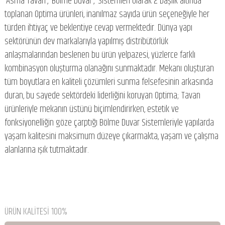
‘Asma Tavan’, ‘Bölme Duvar’, ‘Sistemleri olarak 2 başlık altında
toplanan Optima ürünleri, inanılmaz sayıda ürün seçeneğiyle her
türden ihtiyaç ve beklentiye cevap vermektedir. Dünya yapı
sektörünün dev markalarıyla yapılmış distribütörlük
anlaşmalarından beslenen bu ürün yelpazesi, yüzlerce farklı
kombinasyon oluşturma olanağını sunmaktadır. Mekanı oluşturan
tüm boyutlara en kaliteli çözümleri sunma felsefesinin arkasında
duran, bu sayede sektördeki liderliğini koruyan Optima; Tavan
ürünleriyle mekanın üstünü biçimlendirirken, estetik ve
fonksiyonelliğin göze çarptığı Bölme Duvar Sistemleriyle yapılarda
yaşam kalitesini maksimum düzeye çıkarmakta, yaşam ve çalışma
alanlarına ışık tutmaktadır.
ÜRÜN KALİTESİ 100%