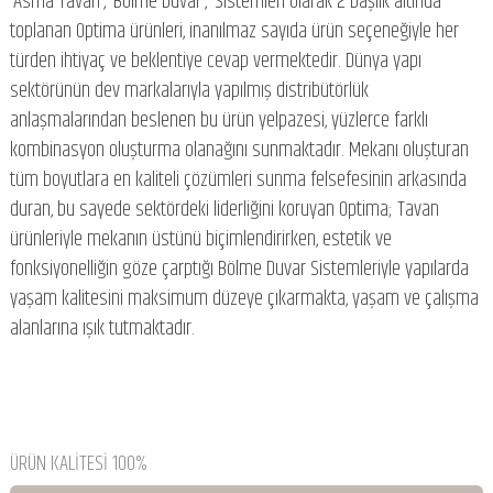
‘Asma Tavan’, ‘Bölme Duvar’, ‘Sistemleri olarak 2 başlık altında
toplanan Optima ürünleri, inanılmaz sayıda ürün seçeneğiyle her
türden ihtiyaç ve beklentiye cevap vermektedir. Dünya yapı
sektörünün dev markalarıyla yapılmış distribütörlük
anlaşmalarından beslenen bu ürün yelpazesi, yüzlerce farklı
kombinasyon oluşturma olanağını sunmaktadır. Mekanı oluşturan
tüm boyutlara en kaliteli çözümleri sunma felsefesinin arkasında
duran, bu sayede sektördeki liderliğini koruyan Optima; Tavan
ürünleriyle mekanın üstünü biçimlendirirken, estetik ve
fonksiyonelliğin göze çarptığı Bölme Duvar Sistemleriyle yapılarda
yaşam kalitesini maksimum düzeye çıkarmakta, yaşam ve çalışma
alanlarına ışık tutmaktadır.
ÜRÜN KALİTESİ 100%