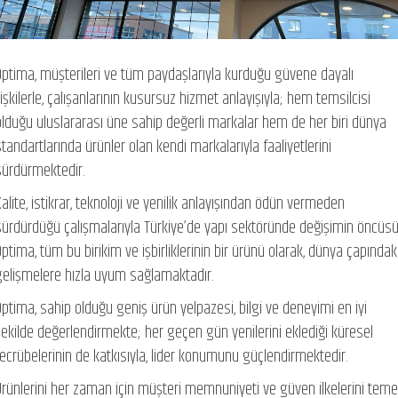
Optima, müşterileri ve tüm paydaşlarıyla kurduğu güvene dayalı
lişkilerle, çalışanlarının kusursuz hizmet anlayışıyla; hem temsilcisi
olduğu uluslararası üne sahip değerli markalar hem de her biri dünya
standartlarında ürünler olan kendi markalarıyla faaliyetlerini
sürdürmektedir.
Kalite, istikrar, teknoloji ve yenilik anlayışından ödün vermeden
sürdürdüğü çalışmalarıyla Türkiye’de yapı sektöründe değişimin öncüs
Optima, tüm bu birikim ve işbirliklerinin bir ürünü olarak, dünya çapındak
gelişmelere hızla uyum sağlamaktadır.
Optima, sahip olduğu geniş ürün yelpazesi, bilgi ve deneyimi en iyi
şekilde değerlendirmekte; her geçen gün yenilerini eklediği küresel
tecrübelerinin de katkısıyla, lider konumunu güçlendirmektedir.
Ürünlerini her zaman için müşteri memnuniyeti ve güven ilkelerini teme