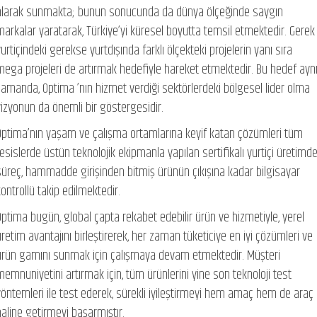
alarak sunmakta; bunun sonucunda da dünya ölçeğinde saygın
markalar yaratarak, Türkiye’yi küresel boyutta temsil etmektedir. Gerek
urtiçindeki gerekse yurtdışında farklı ölçekteki projelerin yanı sıra
mega projeleri de artırmak hedefiyle hareket etmektedir. Bu hedef ayn
zamanda, Optima ’nın hizmet verdiği sektörlerdeki bölgesel lider olma
vizyonun da önemli bir göstergesidir.
Optima’nın yaşam ve çalışma ortamlarına keyif katan çözümleri tüm
tesislerde üstün teknolojik ekipmanla yapılan sertifikalı yurtiçi üretimd
süreç, hammadde girişinden bitmiş ürünün çıkışına kadar bilgisayar
kontrollü takip edilmektedir.
Optima bugün, global çapta rekabet edebilir ürün ve hizmetiyle, yerel
üretim avantajını birleştirerek, her zaman tüketiciye en iyi çözümleri ve
ürün gamını sunmak için çalışmaya devam etmektedir. Müşteri
memnuniyetini artırmak için, tüm ürünlerini yine son teknoloji test
yöntemleri ile test ederek, sürekli iyileştirmeyi hem amaç hem de araç
haline getirmeyi başarmıştır.