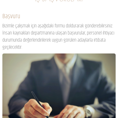
Başvuru
Bizimle çalışmak için aşağıdaki formu doldurarak gönderebilirsiniz.
İnsan kaynakları departmanına ulaşan başvurular, personel ihtiyacı
durumunda değerlendirilerek uygun görülen adaylarla irtibata
geçilecektir.